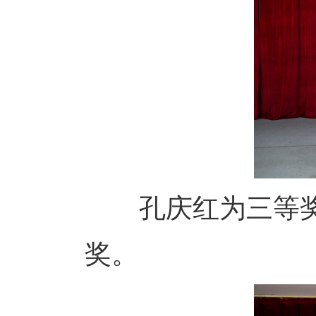
孔庆红为三等奖获
奖。