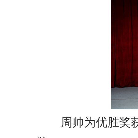
周帅为优胜奖获