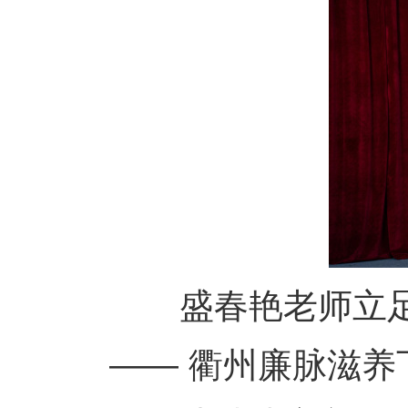
盛春艳老师立足衢
—— 衢州廉脉滋